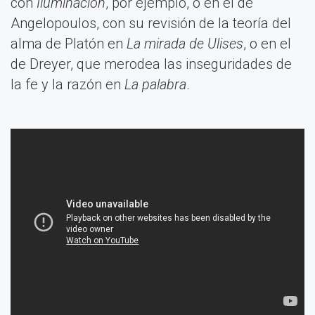
con
Iluminación
, por ejemplo, o en el de
Angelopoulos, con su revisión de la teoría del
alma de Platón en
La mirada de Ulises
, o en el
de Dreyer, que merodea las inseguridades de
la fe y la razón en
La palabra
.