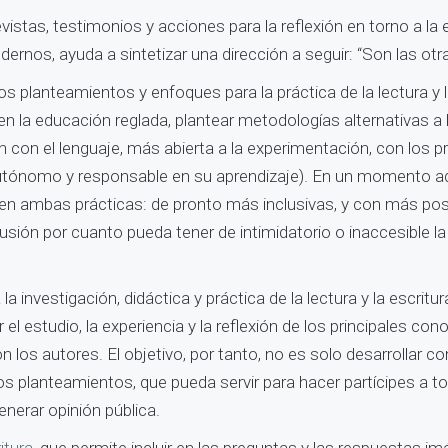
stas, testimonios y acciones para la reflexión en torno a la 
nos, ayuda a sintetizar una dirección a seguir: “Son las otr
s planteamientos y enfoques para la práctica de la lectura y l
 en la educación reglada, plantear metodologías alternativas a l
ón con el lenguaje, más abierta a la experimentación, con los p
utónomo y responsable en su aprendizaje). En un momento a
o en ambas prácticas: de pronto más inclusivas, y con más pos
lusión por cuanto pueda tener de intimidatorio o inaccesible l
a la investigación, didáctica y práctica de la lectura y la escr
l estudio, la experiencia y la reflexión de los principales con
los autores. El objetivo, por tanto, no es solo desarrollar co
os planteamientos, que pueda servir para hacer partícipes a 
erar opinión pública.