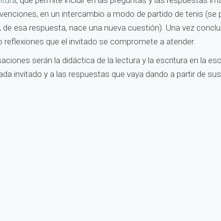
itura
, que permite incluir en las preguntas y las respuestas im
tervenciones, en un intercambio a modo de partido de tenis (se 
 de esa respuesta, nace una nueva cuestión). Una vez concluida
o reflexiones que el invitado se compromete a atender.
nes serán la didáctica de la lectura y la escritura en la escuel
ada invitado y a las respuestas que vaya dando a partir de sus