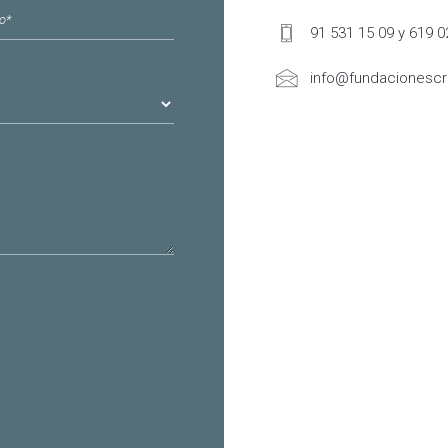
ónico
*
91 531 15 09 y 619 0
info@fundacionescri