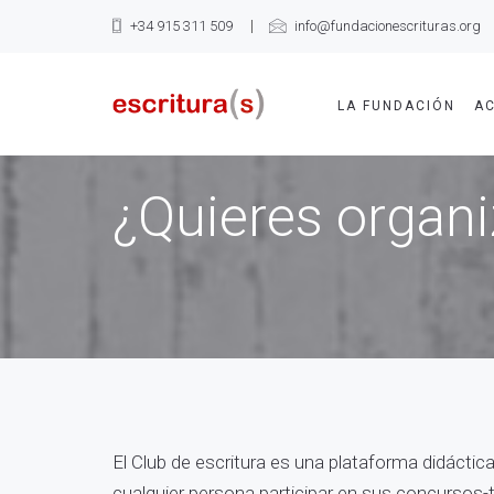
+34 915 311 509
info@fundacionescrituras.org
LA FUNDACIÓN
AC
¿Quieres organi
El Club de escritura es una plataforma didáctic
cualquier persona participar en sus concursos-ta