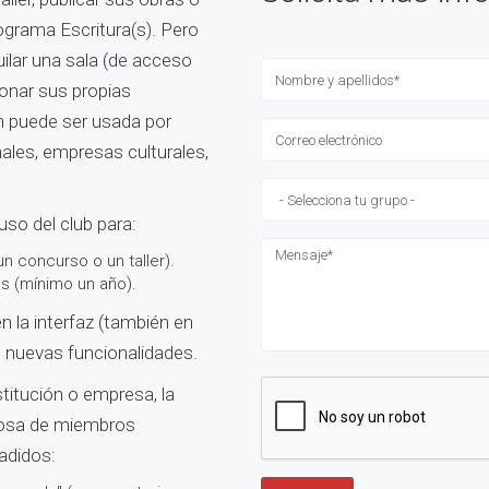
rograma Escritura(s). Pero
uilar una sala (de acceso
Nombre y apellidos
*
tionar sus propias
n puede ser usada por
Correo electrónico
*
onales, empresas culturales,
Selecciona tu grupo
*
 uso del club para:
Mensaje
*
un concurso o un taller).
s (mínimo un año).
n la interfaz (también en
de nuevas funcionalidades.
titución o empresa, la
rosa de miembros
adidos: