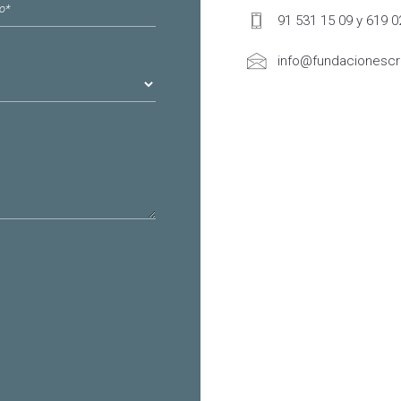
ónico
*
91 531 15 09 y 619 0
info@fundacionescri